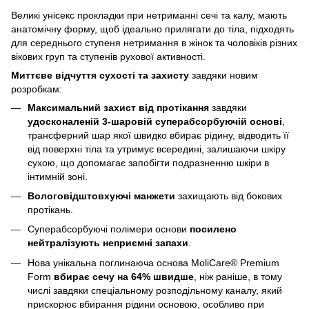
Великі унісекс прокладки при нетриманні сечі та калу, мають
анатомічну форму, щоб ідеально прилягати до тіла, підходять
для середнього ступеня нетримання в жінок та чоловіків різних
вікових груп та ступенів рухової активності.
Миттєве відчуття сухості та захисту
завдяки новим
розробкам:
Максимальний захист від протікання
завдяки
удосконаленій 3-шаровій суперабсорбуючій основі
,
трансферний шар якої швидко вбирає рідину, відводить її
від поверхні тіла та утримує всередині, залишаючи шкіру
сухою, що допомагає запобігти подразненню шкіри в
інтимній зоні.
Вологовідштовхуючі манжети
захищають від бокових
протікань.
Суперабсорбуючі полімери основи
посилено
нейтралізують неприємні запахи
.
Нова унікальна поглинаюча основа MoliCare® Premium
Form
вбирає сечу на 64% швидше
, ніж раніше, в тому
числі завдяки спеціальному розподільному каналу, який
прискорює вбирання рідини основою, особливо при