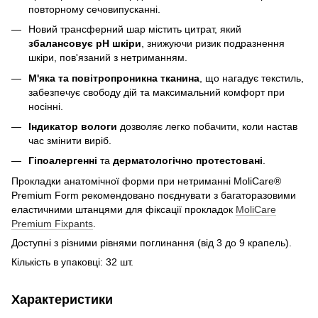
повторному сечовипусканні.
Новий трансферний шар містить цитрат, який
збалансовує рН шкіри
, знижуючи ризик подразнення
шкіри, пов'язаний з нетриманням.
М'яка та повітропроникна тканина
, що нагадує текстиль,
забезпечує свободу дій та максимальний комфорт при
носінні.
Індикатор вологи
дозволяє легко побачити, коли настав
час змінити виріб.
Гіпоалергенні
та
дерматологічно протестовані
.
Прокладки анатомічної форми при нетриманні MoliCare®
Premium Form рекомендовано поєднувати з багаторазовими
еластичними штанцями для фіксації прокладок
MoliCare
Premium Fixpants
.
Доступні з різними рівнями поглинання (від 3 до 9 крапель).
Кількість в упаковці: 32 шт.
Характеристики