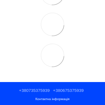
+380735375939
+380675375939
Контактна інформація