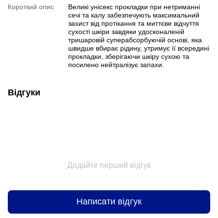
Короткий опис
Великі унісекс прокладки при нетриманні
сечі та калу забезпечують максимальний
захист від протікання та миттєве відчуття
сухості шкіри завдяки удосконаленій
тришаровій суперабсорбуючій основі, яка
швидше вбирає рідину, утримує її всередині
прокладки, зберігаючи шкіру сухою та
посилено нейтралізує запахи.
Відгуки
Додайте перший відгук
Написати відгук