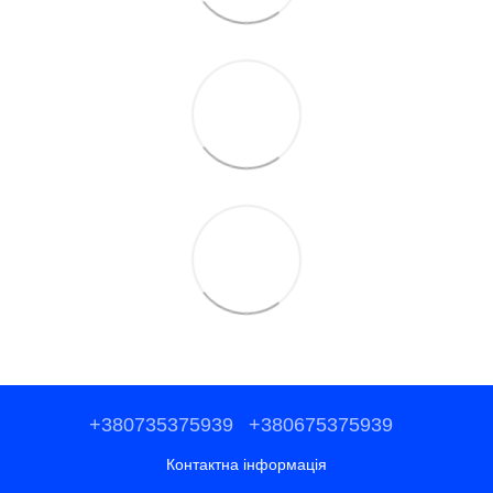
+380735375939
+380675375939
Контактна інформація