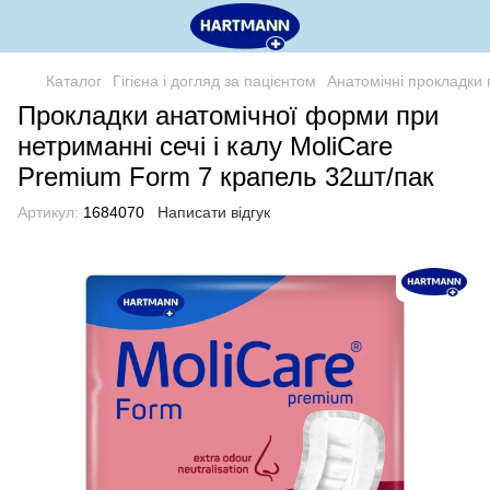
Каталог
Гігієна і догляд за пацієнтом
Анатомічні прокладки
Прокладки анатомічної форми при
нетриманні сечі і калу MoliCare
Premium Form 7 крапель 32шт/пак
Артикул:
1684070
Написати відгук