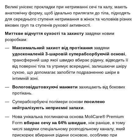
Великі унісекс прокладки при нетриманні сечі та калу, мають
анатомічну форму, щоб ідеально прилягати до тіла, підходять
для середнього ступеня нетримання в жінок та чоловіків різних
вікових груп та ступенів рухової активності.
Миттєве відчуття сухості та захисту
завдяки новим
розробкам:
Максимальний захист від протікання
завдяки
удосконаленій 3-шаровій суперабсорбуючій основі
,
трансферний шар якої швидко вбирає рідину, відводить її
від поверхні тіла та утримує всередині, залишаючи шкіру
сухою, що допомагає запобігти подразненню шкіри в
інтимній зоні.
Вологовідштовхуючі манжети
захищають від бокових
протікань.
Суперабсорбуючі полімери основи
посилено
нейтралізують неприємні запахи
.
Нова унікальна поглинаюча основа MoliCare® Premium
Form
вбирає сечу на 64% швидше
, ніж раніше, в тому
числі завдяки спеціальному розподільному каналу, який
прискорює вбирання рідини основою, особливо при