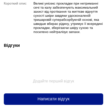
Короткий опис
Великі унісекс прокладки при нетриманні
сечі та калу забезпечують максимальний
захист від протікання та миттєве відчуття
сухості шкіри завдяки удосконаленій
тришаровій суперабсорбуючій основі, яка
швидше вбирає рідину, утримує її всередині
прокладки, зберігаючи шкіру сухою та
посилено нейтралізує запахи.
Відгуки
Додайте перший відгук
Написати відгук