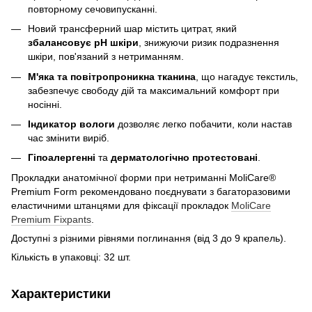
повторному сечовипусканні.
Новий трансферний шар містить цитрат, який
збалансовує рН шкіри
, знижуючи ризик подразнення
шкіри, пов'язаний з нетриманням.
М'яка та повітропроникна тканина
, що нагадує текстиль,
забезпечує свободу дій та максимальний комфорт при
носінні.
Індикатор вологи
дозволяє легко побачити, коли настав
час змінити виріб.
Гіпоалергенні
та
дерматологічно протестовані
.
Прокладки анатомічної форми при нетриманні MoliCare®
Premium Form рекомендовано поєднувати з багаторазовими
еластичними штанцями для фіксації прокладок
MoliCare
Premium Fixpants
.
Доступні з різними рівнями поглинання (від 3 до 9 крапель).
Кількість в упаковці: 32 шт.
Характеристики