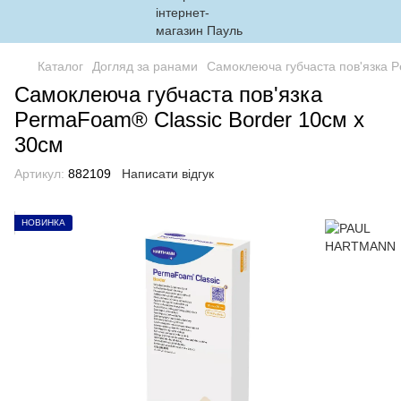
Каталог
Догляд за ранами
Самоклеюча губчаста пов'язка P
Самоклеюча губчаста пов'язка
PermaFoam® Classic Border 10см x
30см
Артикул:
882109
Написати відгук
НОВИНКА