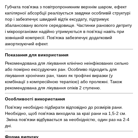
Губчата пов'язка з повітропроникним верхнім шаром, ефект
капілярної абсорбції реалізується завдяки особливій структурі
пор і забезпечує швидкий відтік ексудату, підтримує
збалансовану вологе середовище. Частинки ранового детриту
і мікроорганізми надійно утримуються в пов'язці навіть при
зовнішній компресії. Пов'язка забезпечує додатковий
амортизуючий ефект.
Показання для використання
Рекомендована для лікування клінічно неінфікованих сильно
або помірно екссудуючих ран. Особливо підходить для
лікування хронічних ран, таких як трофічні виразки (у
комбінації з компресійною терапією) або пролежні. Також
рекомендована для лікування опіків 2 ступеню.
Особливості використання
Пов'язку необхідно підбирати відповідно до розмірів рани.
Необхідно, щоб пов'язка виходила за краї рани на 1,5-2 см.
Зміна пов'язки відбувається за необхідністю, один раз на 2-4
дні.
Форма випуску