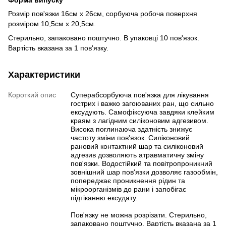
Розмір пов'язки 16см х 26см, сорбуюча робоча поверхня
розміром 10,5см х 20,5см.
Стерильно, запаковано поштучно. В упаковці 10 пов'язок.
Вартість вказана за 1 пов'язку.
Характеристики
Короткий опис
Суперабсорбуюча пов'язка для лікування
гострих і важко загоюваних ран, що сильно
ексудують. Самофіксуюча завдяки клейким
краям з лагідним силіконовим адгезивом.
Висока поглинаюча здатність знижує
частоту зміни пов'язок. Силіконовий
рановий контактний шар та силіконовий
адгезив дозволяють атравматичну зміну
пов'язки. Водостійкий та повітропроникний
зовнішний шар пов'язки дозволяє газообмін,
попереджає проникнення рідин та
мікроорганізмів до рани і запобігає
підтіканню ексудату.
Пов'язку не можна розрізати. Стерильно,
запаковано поштучно. Вартість вказана за 1