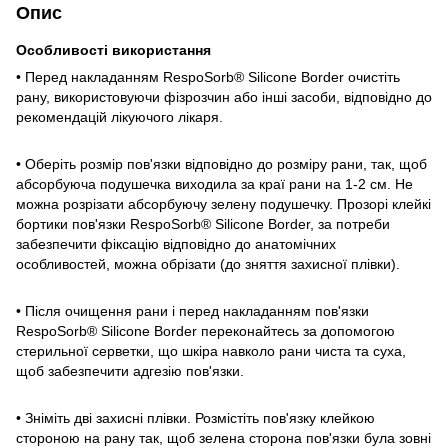
Опис
Особливості використання
• Перед накладанням RespoSorb® Silicone Border очистіть
рану, використовуючи фізрозчин або інші засоби, відповідно до
рекомендацій лікуючого лікаря.
• Оберіть розмір пов'язки відповідно до розміру рани, так, щоб
абсорбуюча подушечка виходила за краї рани на 1-2 см. Не
можна розрізати абсорбуючу зелену подушечку. Прозорі клейкі
бортики пов'язки RespoSorb® Silicone Border, за потреби
забезпечити фіксацію відповідно до анатомічних
особливостей, можна обрізати (до зняття захисної плівки).
• Після очищення рани і перед накладанням пов'язки
RespoSorb® Silicone Border переконайтесь за допомогою
стерильної серветки, що шкіра навколо рани чиста та суха,
щоб забезпечити адгезію пов'язки.
• Зніміть дві захисні плівки. Розмістіть пов'язку клейкою
стороною на рану так, щоб зелена сторона пов'язки була зовні