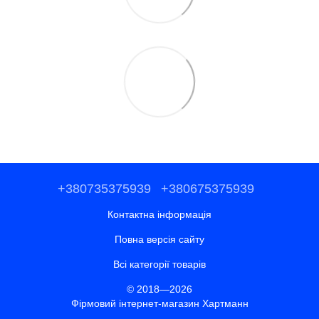
+380735375939
+380675375939
Контактна інформація
Повна версія сайту
Всі категорії товарів
© 2018—2026
Фірмовий інтернет-магазин Хартманн