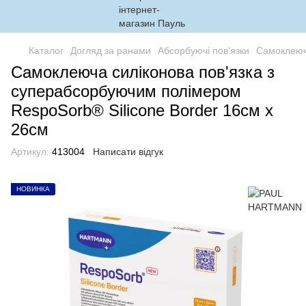
Каталог
Догляд за ранами
Абсорбуючі пов'язки
Самоклеюча
Самоклеюча силіконова пов'язка з
суперабсорбуючим полімером
RespoSorb® Silicone Border 16см х
26см
Артикул:
413004
Написати відгук
НОВИНКА