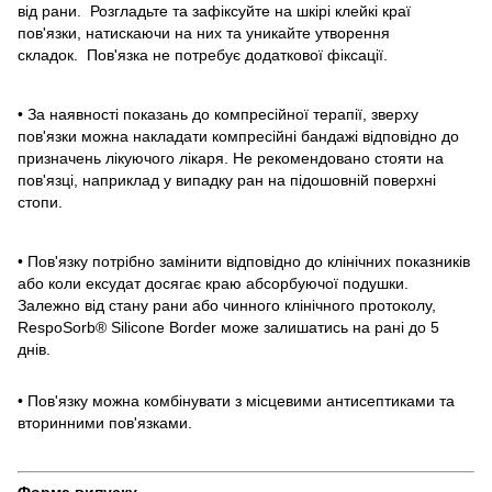
від рани. Розгладьте та зафіксуйте на шкірі клейкі краї
пов'язки, натискаючи на них та уникайте утворення
складок. Пов'язка не потребує додаткової фіксації.
• За наявності показань до компресійної терапії, зверху
пов'язки можна накладати компресійні бандажі відповідно до
призначень лікуючого лікаря. Не рекомендовано стояти на
пов'язці, наприклад у випадку ран на підошовній поверхні
стопи.
• Пов'язку потрібно замінити відповідно до клінічних показників
або коли ексудат досягає краю абсорбуючої подушки.
Залежно від стану рани або чинного клінічного протоколу,
RespoSorb® Silicone Border може залишатись на рані до 5
днів.
• Пов'язку можна комбінувати з місцевими антисептиками та
вторинними пов'язками.
Форма випуску