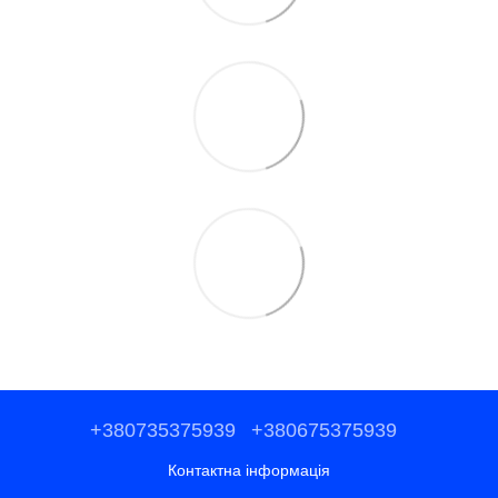
+380735375939
+380675375939
Контактна інформація