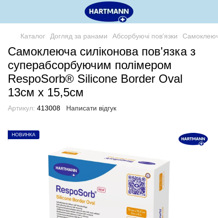
Каталог
Догляд за ранами
Абсорбуючі пов'язки
Самоклеюча
Самоклеюча силіконова пов'язка з
суперабсорбуючим полімером
RespoSorb® Silicone Border Oval
13см х 15,5см
Артикул:
413008
Написати відгук
НОВИНКА