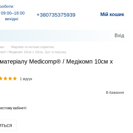
роботи:
09:00–18:00
+380735375939
Мій кошик
вихідні
Вхід
ами
Марлеві та неткані серветки
mp® / Медікомп 10см х 10см, 2шт. в пакунку
 матеріалу Medicomp® / Медікомп 10см х
1 відгук
В бажання
истому кабінеті
иться