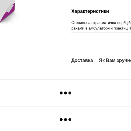
Характеристики
Стерильна атравматична сорбцій
ранами в амбулаторній практиці т
Доставка
Як Вам зручн