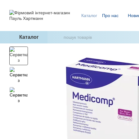
Перейти до основного контенту
Каталог
Про нас
Нови
Ми знаємо, як уникнути п
ГідроТерапія - два кроки
Каталог