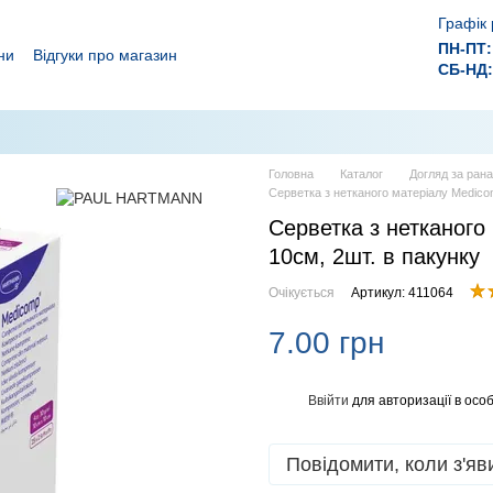
Графік 
ПН-ПТ:
ни
Відгуки про магазин
СБ-НД:
ролежнів!
 ефективного лікування ран.
Головна
Каталог
Догляд за ран
Серветка з нетканого матеріалу Medico
Серветка з нетканого
10см, 2шт. в пакунку
Очікується
Артикул: 411064
7.00 грн
Ввійти
для авторизації в особ
%
Повідомити, коли з'яв