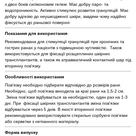
з двох боків силіконовим гелем. Має добру паро- та
водопроникність. Активно стимулює розвиток грануляцій. Має
добру адгезію до неушкодженої шкіри, завдяки чому надійно
фіксується до раньової поверхні.
Показання для використання
Рекомендована для стимуляції грануляцій при хронічних та
гострих ранах у пацієнтів з підвищеною чутливістю. Також
використовується для фіксації розщеплиних шкірних
трансплантантів, а також як атравматичний контактний шар під
вторинну пов'язку.
Особливості використання
Пов'язку необхідно підбирати відповідно до розмірів рани.
Необхідно, щоб пов'язка виходила за краї рани на 1,5-2 см.
Зміна пов'язки відбувається за необхідністю, один раз на 1-3
дні. При фіксації шкірних трансплантантів зміна пов'язки
відбувається через 5 днів. В якості вторинної пов'язки
рекомендовано використовувати стерильні сорбуючі пов'язки
або серветки з нетканного матеріалу.
Форма випуску