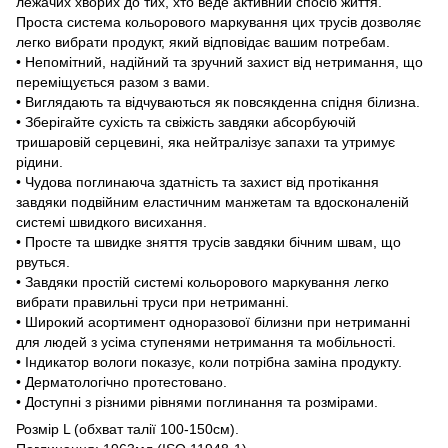
лежачих хворих до тих, хто веде активний спосіб життя.
Проста система кольорового маркування цих трусів дозволяє
легко вибрати продукт, який відповідає вашим потребам.
• Непомітний, надійний та зручний захист від нетримання, що
переміщується разом з вами.
• Виглядають та відчуваються як повсякденна спідня білизна.
• Зберігайте сухість та свіжість завдяки абсорбуючій
тришаровій серцевині, яка нейтралізує запахи та утримує
рідини.
• Чудова поглинаюча здатність та захист від протікання
завдяки подвійним еластичним манжетам та вдосконаленій
системі швидкого висихання.
• Просте та швидке зняття трусів завдяки бічним швам, що
рвуться.
• Завдяки простій системі кольорового маркування легко
вибрати правильні труси при нетриманні.
• Широкий асортимент одноразової білизни при нетриманні
для людей з усіма ступенями нетримання та мобільності.
• Індикатор вологи показує, коли потрібна заміна продукту.
• Дерматологічно протестовано.
• Доступні з різними рівнями поглинання та розмірами.
Розмір L (обхват талії 100-150см).