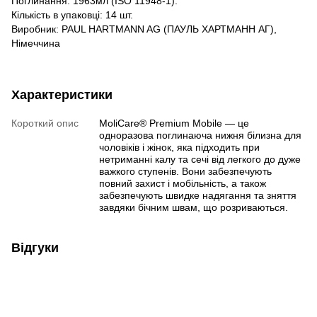
Поглинання: 1963мл (ISO 11948-1).
Кількість в упаковці: 14 шт.
Виробник: PAUL HARTMANN AG (ПАУЛЬ ХАРТМАНН АГ),
Німеччина
Характеристики
Короткий опис
MoliCare® Premium Mobile — це
одноразова поглинаюча нижня білизна для
чоловіків і жінок, яка підходить при
нетриманні калу та сечі від легкого до дуже
важкого ступенів. Вони забезпечують
повний захист і мобільність, а також
забезпечують швидке надягання та зняття
завдяки бічним швам, що розриваються.
Відгуки