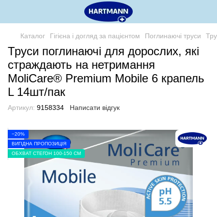
Каталог
Гігієна і догляд за пацієнтом
Поглинаючі труси
Тру
Труси поглинаючі для дорослих, які
страждають на нетримання
MoliCare® Premium Mobile 6 крапель
L 14шт/пак
Артикул:
9158334
Написати відгук
−20%
ВИГІДНА ПРОПОЗИЦІЯ
ОБХВАТ СТЕГОН 100-150 СМ