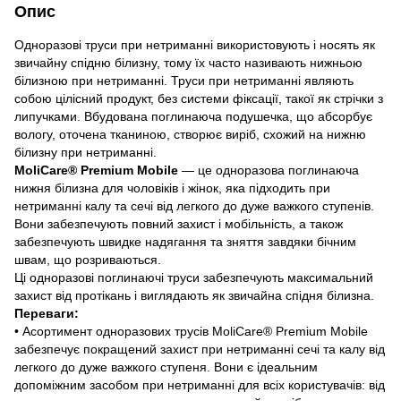
Опис
Одноразові труси при нетриманні використовують і носять як
звичайну спідню білизну, тому їх часто називають нижньою
білизною при нетриманні. Труси при нетриманні являють
собою цілісний продукт, без системи фіксації, такої як стрічки з
липучками. Вбудована поглинаюча подушечка, що абсорбує
вологу, оточена тканиною, створює виріб, схожий на нижню
білизну при нетриманні.
MoliCare® Premium Mobile
— це одноразова поглинаюча
нижня білизна для чоловіків і жінок, яка підходить при
нетриманні калу та сечі від легкого до дуже важкого ступенів.
Вони забезпечують повний захист і мобільність, а також
забезпечують швидке надягання та зняття завдяки бічним
швам, що розриваються.
Ці одноразові поглинаючі труси забезпечують максимальний
захист від протікань і виглядають як звичайна спідня білизна.
Переваги:
• Асортимент одноразових трусів MoliCare® Premium Mobile
забезпечує покращений захист при нетриманні сечі та калу від
легкого до дуже важкого ступеня. Вони є ідеальним
допоміжним засобом при нетриманні для всіх користувачів: від