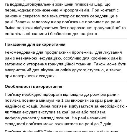
та водовідштовхувальний зовнішній плівковий шар, що
перешкоджає проникненню мікроорганізмів. При контакті с
рановим секретом пов'язка створює вологе середовище в
рані. Завдяки гелевому шару пов'язка не прилипає до рани.
Зміна пов'язки відбувається без подразнення грануляційної та
епіталіальної тканини і безболісно для пацієнта.
Показання для використання
Рекомендована для профілактики пролежнів, для лікування
ран з незначною ексудацією, особливо для хронічних ран із
затримкою утворення грануляційної тканини. Також може бути
використаний для лікування опіків другого ступеню, а також
при поверхневих ссаднах.
Особливості використання
Пов'язку необхідно підбирати відповідно до розмірів рани -
пов'язка повинна мінімум на 1 см виходити за краї рани для
надійної фіксації. Зміна пов'язки відбувається за необхідністю -
як тільки ексудат виступив за краї рани або пов'язка
деформувалася у вигляді пухиря. На рані незначної
складності пов'язка може залишатися на рані до 7 днів.
Пов’язка Hydrocoll® Thin не використовується на відкритих