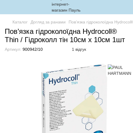
Каталог
Догляд за ранами
Пов’язка гідроколоїдна Hydrocoll
Пов’язка гідроколоїдна Hydrocoll®
Thin / Гідроколл тін 10см х 10см 1шт
Артикул:
900942/10
1 відгук