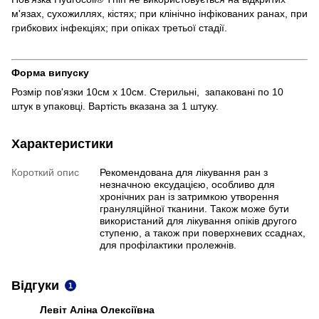
м'язах, сухожиллях, кістях; при клінічно інфікованих ранах, при
грибкових інфекціях; при опіках третьої стадії.
Форма випуску
Розмір пов'язки 10см х 10см. Стерильні, запаковані по 10
штук в упаковці. Вартість вказана за 1 штуку.
Характеристики
Короткий опис
Рекомендована для лікування ран з
незначною ексудацією, особливо для
хронічних ран із затримкою утворення
грануляційної тканини. Також може бути
використаний для лікування опіків другого
ступеню, а також при поверхневих ссаднах,
для профілактики пролежнів.
Відгуки
1
Левіт Аліна Олексіївна