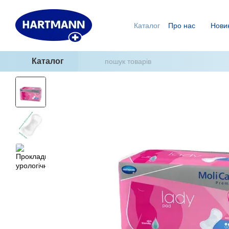
Перейти до основного контенту
Каталог
Про нас
Нови
Ми знаємо, як уникнути п
ГідроТерапія - два кроки
Каталог