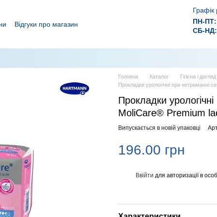
Графік 
ПН-ПТ:
ни
Відгуки про магазин
СБ-НД:
ролежнів!
 ефективного лікування ран.
Головна
Каталог
Гігієна і догля
Прокладки урологічні при нетриманні се
Прокладки урологічні 
MoliCare® Premium la
Випускається в новій упаковці
Арт
196.00 грн
Ввійти
для авторизації в особ
%
Характеристики