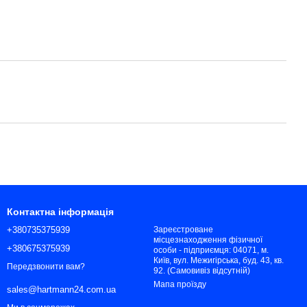
Контактна інформація
+380735375939
Зареєстроване
місцезнаходження фізичної
+380675375939
особи - підприємця: 04071, м.
Київ, вул. Межигірська, буд. 43, кв.
Передзвонити вам?
92. (Самовивіз відсутній)
Мапа проїзду
sales@hartmann24.com.ua