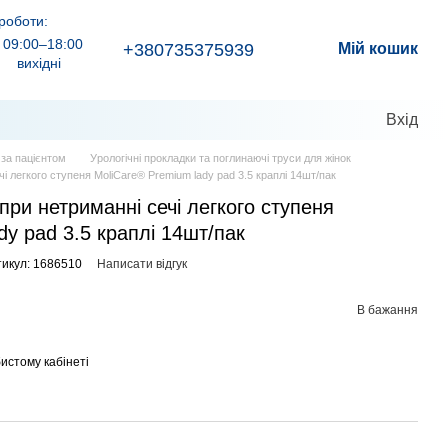
роботи:
09:00–18:00
+380735375939
Мій кошик
вихідні
Вхід
д за пацієнтом
Урологічні прокладки та поглинаючі труси для жінок
чі легкого ступеня MoliCare® Premium lady pad 3.5 краплі 14шт/пак
при нетриманні сечі легкого ступеня
dy pad 3.5 краплі 14шт/пак
икул: 1686510
Написати відгук
В бажання
истому кабінеті