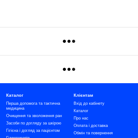
Каталог
Клієнтам
Перша допомога та тактична
Вхід до кабінету
медицина
Каталог
Очищення та зволоження ран
Про нас
Засоби по догляду за шкірою
Оплата і доставка
Гігієна і догляд за пацієнтом
Обмін та повернення
Гідротерапія