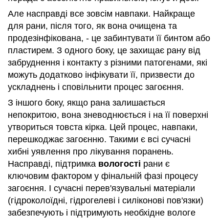
Але насправді все зовсім навпаки. Найкраще
для рани, після того, як вона очищена та
продезінфікована, - це забинтувати її бинтом або
пластирем. З одного боку, це захищає рану від
забруднення і контакту з різними патогенами, які
можуть додатково інфікувати її, призвести до
ускладнень і сповільнити процес загоєння.
З іншого боку, якщо рана залишається
непокритою, вона зневоднюється і на її поверхні
утвориться товста кірка. Цей процес, навпаки,
перешкоджає загоєнню. Такими є всі сучасні
хибні уявлення про лікування поранень.
Насправді, підтримка
вологості
рани є
ключовим фактором у фінальній фазі процесу
загоєння. І сучасні перев'язувальні матеріали
(гідроколоїдні, гідрогелеві і силіконові пов'язки)
забезпечують і підтримують необхідне вологе