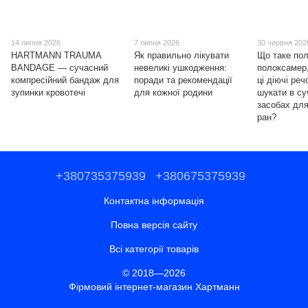
14 липня 2026
7 липня 2026
30 червня 202
HARTMANN TRAUMA
Як правильно лікувати
Що таке пол
BANDAGE — сучасний
невеликі ушкодження:
полоксамер,
компресійний бандаж для
поради та рекомендації
ці діючі ре
зупинки кровотечі
для кожної родини
шукати в с
засобах для
ран?
+380735375939
+380675375939
Контактна інформація
Повна версія сайту
Всі категорії товарів
© 2018—2026
Фірмовий інтернет-магазин Хартманн