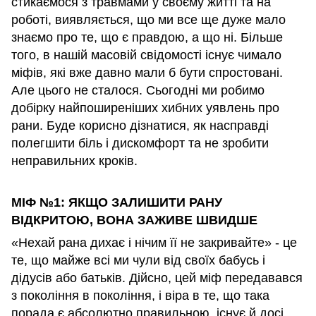
стикаємося з травмами у своєму житті та на
роботі, виявляється, що ми все ще дуже мало
знаємо про те, що є правдою, а що ні. Більше
того, в нашій масовій свідомості існує чимало
міфів, які вже давно мали б бути спростовані.
Але цього не сталося. Сьогодні ми робимо
добірку найпоширеніших хибних уявлень про
рани. Буде корисно дізнатися, як насправді
полегшити біль і дискомфорт та не зробити
неправильних кроків.
МІФ №1: ЯКЩО ЗАЛИШИТИ РАНУ
ВІДКРИТОЮ, ВОНА ЗАЖИВЕ ШВИДШЕ
«Нехай рана дихає і нічим її не закривайте» - це
те, що майже всі ми чули від своїх бабусь і
дідусів або батьків. Дійсно, цей міф передавався
з покоління в покоління, і віра в те, що така
порада є абсолютно правильною, існує й досі.