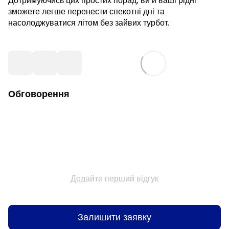
Дотримуючись цих простих порад, ви й ваші рідні
зможете легше перенести спекотні дні та
насолоджуватися літом без зайвих турбот.
Обговорення
Додайте перший відгук
Залишити заявку