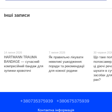
Інші записи
14 липня 2026
7 липня 2026
30 червня 202
HARTMANN TRAUMA
Як правильно лікувати
Що таке пол
BANDAGE — сучасний
невеликі ушкодження:
полоксамер,
компресійний бандаж для
поради та рекомендації
ці діючі ре
зупинки кровотечі
для кожної родини
шукати в с
засобах для
ран?
+380735375939
+380675375939
Контактна інформація