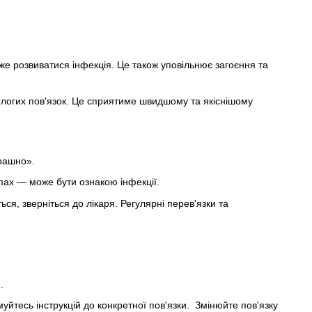
же розвиватися інфекція. Це також уповільнює загоєння та
ологих пов'язок. Це сприятиме швидшому та якіснішому
рашно».
апах — може бути ознакою інфекції.
я, зверніться до лікаря. Регулярні перев'язки та
.
йтесь інструкцій до конкретної пов'язки. Змінюйте пов'язку