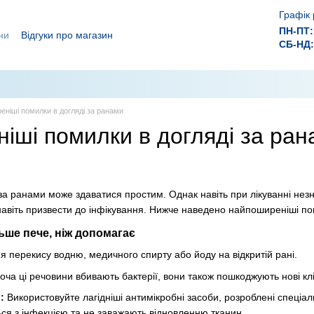
Графік 
ПН-ПТ:
ни
Відгуки про магазин
СБ-НД:
ролежнів!
 ефективного лікування ран.
ніші помилки в догляді за ранами
іші помилки в догляді за ран
а ранами може здаватися простим. Однак навіть при лікуванні нез
навіть призвести до інфікування. Нижче наведено найпоширеніші пом
льше пече, ніж допомагає
 перекису водню, медичного спирту або йоду на відкритій рані.
оча ці речовини вбивають бактерії, вони також пошкоджують нові кл
:
Використовуйте лагідніші антимікробні засоби, розроблені спеціал
ся з інфекцією та не заважають відновленню тканин.