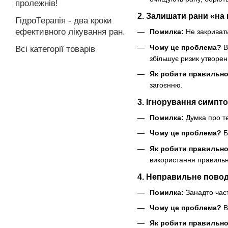
пролежнів!
2. Залишати рани «на 
ГідроТерапія - два кроки
ефективного лікування ран.
Помилка:
Не закриват
Чому це проблема?
В
Всі категорії товарів
збільшує ризик утворен
Як робити правильно
загоєнню.
3. Ігнорування симпто
Помилка:
Думка про т
Чому це проблема?
Б
Як робити правильно
використання правильно
4. Неправильне повод
Помилка:
Занадто част
Чому це проблема?
В
Як робити правильно