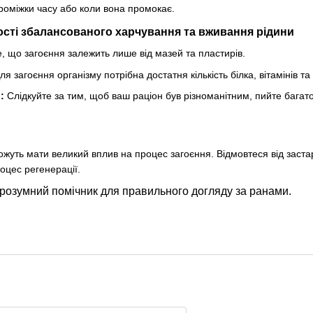
роміжки часу або коли вона промокає.
ості збалансованого харчування та вживання рідини
, що загоєння залежить лише від мазей та пластирів.
ля загоєння організму потрібна достатня кількість білка, вітамінів та
:
Слідкуйте за тим, щоб ваш раціон був різноманітним, пийте багат
жуть мати великий вплив на процес загоєння. Відмовтеся від застарі
оцес регенерації.
розумний помічник для правильного догляду за ранами.