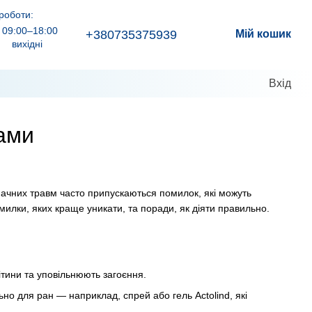
роботи:
09:00–18:00
+380735375939
Мій кошик
вихідні
Вхід
ами
начних травм часто припускаються помилок, які можуть
илки, яких краще уникати, та поради, як діяти правильно.
ітини та уповільнюють загоєння.
ьно для ран — наприклад, спрей або гель Actolind, які