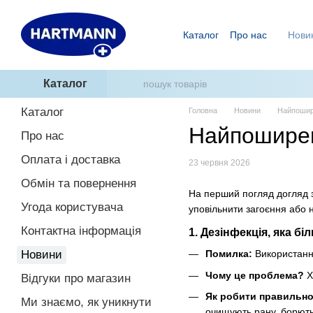
Перейти до основного контенту
Каталог
Про нас
Нови
Ми знаємо, як уникнути п
ГідроТерапія - два кроки
Каталог
Каталог
Головна
Новини
Найпошире
Найпоширен
Про нас
Оплата і доставка
23 червня 2026
Обмін та повернення
На перший погляд догляд з
Угода користувача
уповільнити загоєння або 
Контактна інформація
1. Дезінфекція, яка бі
Новини
Помилка:
Використання
Чому це проблема?
Х
Відгуки про магазин
Як робити правильно
Ми знаємо, як уникнути
очищують рану, борють