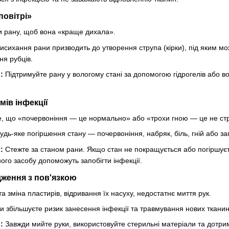
повітрі»
и рану, щоб вона «краще дихала».
исихання рани призводить до утворення струпа (кірки), під яким мо
ня рубців.
:
Підтримуйте рану у вологому стані за допомогою гідрогелів або в
мів інфекції
е, що «почервоніння — це нормально» або «трохи гною — це не ст
удь-яке погіршення стану — почервоніння, набряк, біль, гній або з
:
Стежте за станом рани. Якщо стан не покращується або погіршуєтьс
го засобу допоможуть запобігти інфекції.
ження з пов'язкою
а зміна пластирів, відривання їх насуху, недостатнє миття рук.
и збільшуєте ризик занесення інфекції та травмування нових тканин
:
Завжди мийте руки, використовуйте стерильні матеріали та дотриму