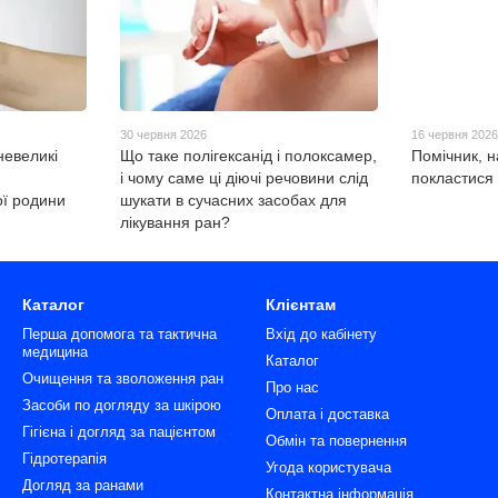
30 червня 2026
16 червня 202
невеликі
Що таке полігексанід і полоксамер,
Помічник, н
і чому саме ці діючі речовини слід
покластися
ої родини
шукати в сучасних засобах для
лікування ран?
Каталог
Клієнтам
Перша допомога та тактична
Вхід до кабінету
медицина
Каталог
Очищення та зволоження ран
Про нас
Засоби по догляду за шкірою
Оплата і доставка
Гігієна і догляд за пацієнтом
Обмін та повернення
Гідротерапія
Угода користувача
Догляд за ранами
Контактна інформація