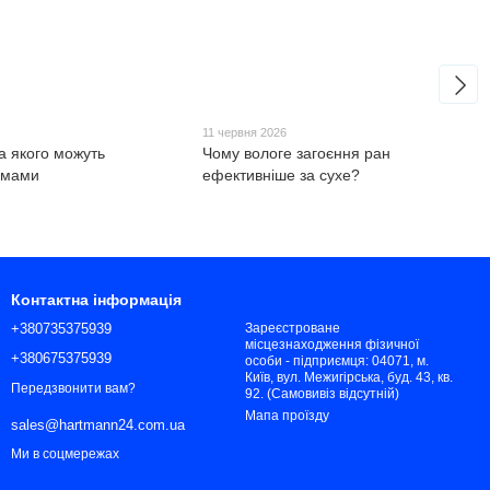
6
11 червня 2026
а якого можуть
Чому вологе загоєння ран
 мами
ефективніше за сухе?
Контактна інформація
+380735375939
Зареєстроване
місцезнаходження фізичної
+380675375939
особи - підприємця: 04071, м.
Київ, вул. Межигірська, буд. 43, кв.
Передзвонити вам?
92. (Самовивіз відсутній)
Мапа проїзду
sales@hartmann24.com.ua
Ми в соцмережах