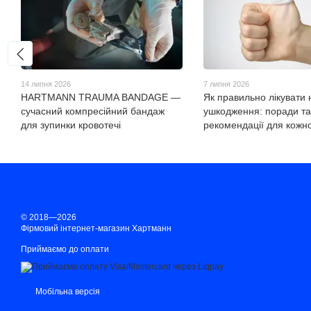
14 липня 2026
7 липня 2026
HARTMANN TRAUMA BANDAGE —
Як правильно лікувати 
сучасний компресійний бандаж
ушкодження: поради та
для зупинки кровотечі
рекомендації для кожн
© 2018—2026
Фірмовий інтернет-магазин Хартманн
Приймаємо до оплати
Мобільна версія