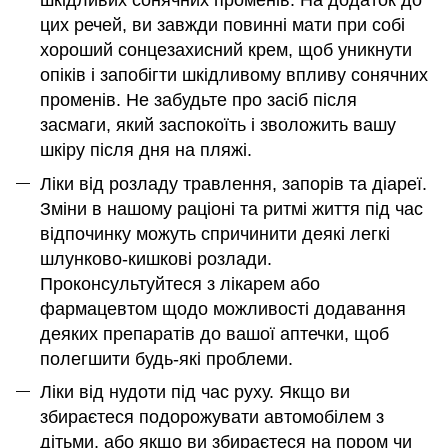
шкідливих сонячних променів. На додаток до
цих речей, ви завжди повинні мати при собі
хороший сонцезахисний крем, щоб уникнути
опіків і запобігти шкідливому впливу сонячних
променів. Не забудьте про засіб після
засмаги, який заспокоїть і зволожить вашу
шкіру після дня на пляжі.
Ліки від розладу травлення, запорів та діареї.
Зміни в нашому раціоні та ритмі життя під час
відпочинку можуть спричинити деякі легкі
шлунково-кишкові розлади.
Проконсультуйтеся з лікарем або
фармацевтом щодо можливості додавання
деяких препаратів до вашої аптечки, щоб
полегшити будь-які проблеми.
Ліки від нудоти під час руху. Якщо ви
збираєтеся подорожувати автомобілем з
дітьми, або якщо ви збираєтеся на пором чи