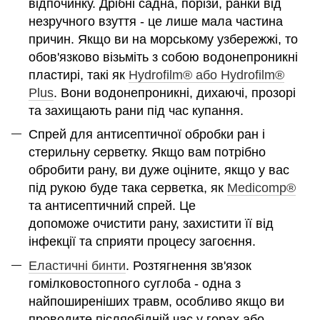
відпочинку. Дрібні садна, порізи, ранки від
незручного взуття - це лише мала частина
причин. Якщо ви на морському узбережжі, то
обов'язково візьміть з собою водонепроникні
пластирі, такі як
Hydrofilm® або Hydrofilm®
Plus
. Вони водонепроникні, дихаючі, прозорі
та захищають рани під час купання.
Спрей для антисептичної обробки ран і
стерильну серветку. Якщо вам потрібно
обробити рану, ви дуже оціните, якщо у вас
під рукою буде така серветка, як
Medicomp®
та антисептичний спрей. Це
допоможе очистити рану, захистити її від
інфекції та сприяти процесу загоєння.
Еластичні бинти
. Розтягнення зв'язок
гомілковостопного суглоба - одна з
найпоширеніших травм, особливо якщо ви
проводите післяобідній час у горах або