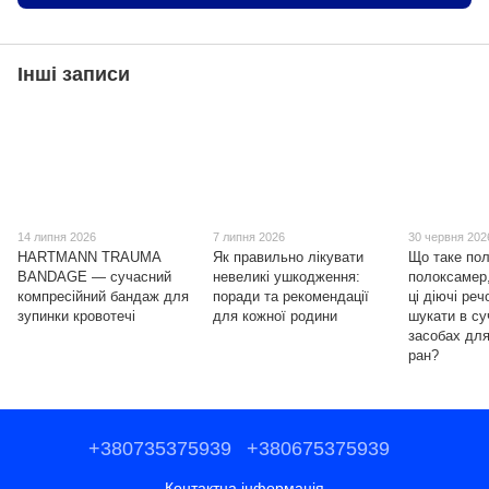
Інші записи
14 липня 2026
7 липня 2026
30 червня 202
HARTMANN TRAUMA
Як правильно лікувати
Що таке пол
BANDAGE — сучасний
невеликі ушкодження:
полоксамер,
компресійний бандаж для
поради та рекомендації
ці діючі ре
зупинки кровотечі
для кожної родини
шукати в с
засобах для
ран?
+380735375939
+380675375939
Контактна інформація