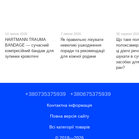
14 липня 2026
7 липня 2026
30 червня 202
HARTMANN TRAUMA
Як правильно лікувати
Що таке пол
BANDAGE — сучасний
невеликі ушкодження:
полоксамер,
компресійний бандаж для
поради та рекомендації
ці діючі ре
зупинки кровотечі
для кожної родини
шукати в с
засобах для
ран?
+380735375939
+380675375939
Контактна інформація
Повна версія сайту
Всі категорії товарів
© 2018—2026