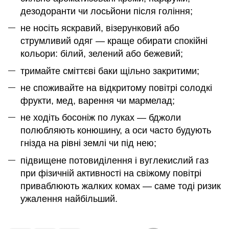
дезодоранти чи лосьйони після гоління;
не носіть яскравий, візерунковий або
струмливий одяг — краще обирати спокійні
кольори: білий, зелений або бежевий;
тримайте сміттєві баки щільно закритими;
не споживайте на відкритому повітрі солодкі
фрукти, мед, варення чи мармелад;
не ходіть босоніж по луках — бджоли
полюбляють конюшину, а оси часто будують
гнізда на рівні землі чи під нею;
підвищене потовиділення і вуглекислий газ
при фізичній активності на свіжому повітрі
приваблюють жалких комах — саме тоді ризик
ужалення найбільший.