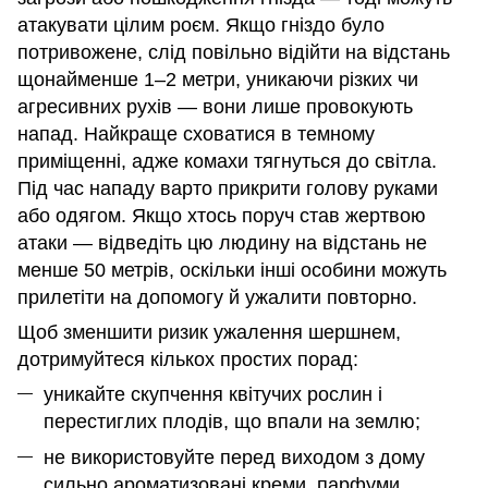
атакувати цілим роєм. Якщо гніздо було
потривожене, слід повільно відійти на відстань
щонайменше 1–2 метри, уникаючи різких чи
агресивних рухів — вони лише провокують
напад. Найкраще сховатися в темному
приміщенні, адже комахи тягнуться до світла.
Під час нападу варто прикрити голову руками
або одягом. Якщо хтось поруч став жертвою
атаки — відведіть цю людину на відстань не
менше 50 метрів, оскільки інші особини можуть
прилетіти на допомогу й ужалити повторно.
Щоб зменшити ризик ужалення шершнем,
дотримуйтеся кількох простих порад:
уникайте скупчення квітучих рослин і
перестиглих плодів, що впали на землю;
не використовуйте перед виходом з дому
сильно ароматизовані креми, парфуми,