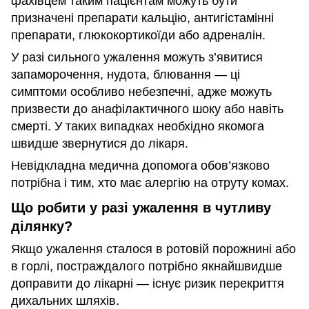
фахівцем таким пацієнтам можуть бути
призначені препарати кальцію, антигістамінні
препарати, глюкокортикоїди або адреналін.
У разі сильного ужалення можуть з’явитися
запаморочення, нудота, блювання — ці
симптоми особливо небезпечні, адже можуть
призвести до анафілактичного шоку або навіть
смерті. У таких випадках необхідно якомога
швидше звернутися до лікаря.
Невідкладна медична допомога обов’язково
потрібна і тим, хто має алергію на отруту комах.
Що робити у разі ужалення в чутливу
ділянку?
Якщо ужалення сталося в ротовій порожнині або
в горлі, постраждалого потрібно якнайшвидше
доправити до лікарні — існує ризик перекриття
дихальних шляхів.