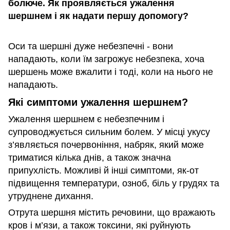
болюче. Як проявляється ужалення
шершнем і як надати першу допомогу?
Оси та шершні дуже небезпечні - вони
нападають, коли їм загрожує небезпека, хоча
шершень може вжалити і тоді, коли на нього не
нападають.
Які симптоми ужалення шершнем?
Ужалення шершнем є небезпечним і
супроводжується сильним болем. У місці укусу
з’являється почервоніння, набряк, який може
триматися кілька днів, а також значна
припухлість. Можливі й інші симптоми, як-от
підвищення температури, озноб, біль у грудях та
утруднене дихання.
Отрута шершня містить речовини, що вражають
кров і м’язи, а також токсини, які руйнують