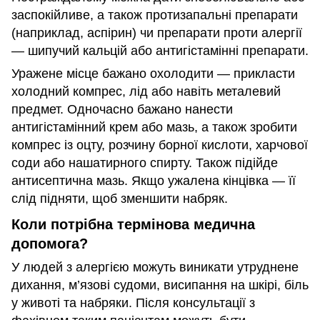
заспокійливе, а також протизапальні препарати
(наприклад, аспірин) чи препарати проти алергії
— шипучий кальцій або антигістамінні препарати.
Уражене місце бажано охолодити — прикласти
холодний компрес, лід або навіть металевий
предмет. Одночасно бажано нанести
антигістамінний крем або мазь, а також зробити
компрес із оцту, розчину борної кислоти, харчової
соди або нашатирного спирту. Також підійде
антисептична мазь. Якщо ужалена кінцівка — її
слід підняти, щоб зменшити набряк.
Коли потрібна термінова медична
допомога?
У людей з алергією можуть виникати утруднене
дихання, м’язові судоми, висипання на шкірі, біль
у животі та набряки. Після консультації з