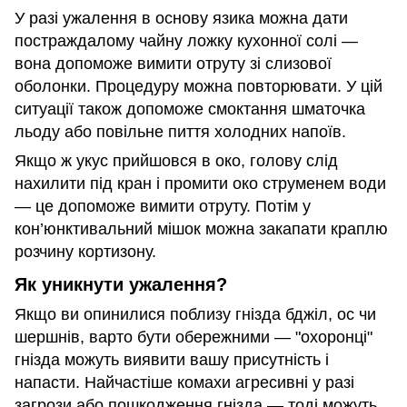
У разі ужалення в основу язика можна дати
постраждалому чайну ложку кухонної солі —
вона допоможе вимити отруту зі слизової
оболонки. Процедуру можна повторювати. У цій
ситуації також допоможе смоктання шматочка
льоду або повільне пиття холодних напоїв.
Якщо ж укус прийшовся в око, голову слід
нахилити під кран і промити око струменем води
— це допоможе вимити отруту. Потім у
кон’юнктивальний мішок можна закапати краплю
розчину кортизону.
Як уникнути ужалення?
Якщо ви опинилися поблизу гнізда бджіл, ос чи
шершнів, варто бути обережними — "охоронці"
гнізда можуть виявити вашу присутність і
напасти. Найчастіше комахи агресивні у разі
загрози або пошкодження гнізда — тоді можуть