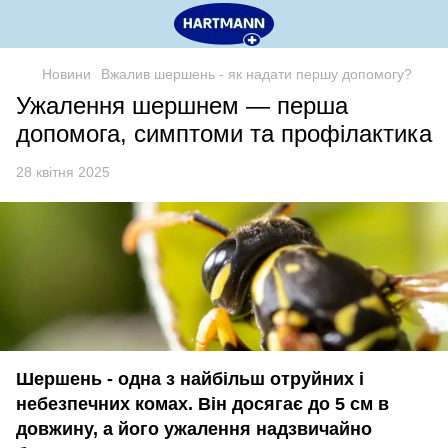
Новини
Вжалив шершень - як надати першу допомогу?
Ужалення шершнем — перша
допомога, симптоми та профілактика
28 квітня 2025
Шершень - одна з найбільш отруйних і
небезпечних комах. Він досягає до 5 см в
довжину, а його ужалення надзвичайно