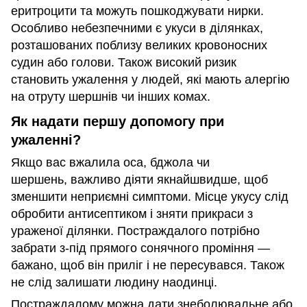
еритроцити та можуть пошкоджувати нирки.
Особливо небезпечними є укуси в ділянках,
розташованих поблизу великих кровоносних
судин або голови. Також високий ризик
становить ужалення у людей, які мають алергію
на отруту шершнів чи інших комах.
Як надати першу допомогу при
ужаленні?
Якщо вас вжалила оса, бджола чи
шершень, важливо діяти якнайшвидше, щоб
зменшити неприємні симптоми. Місце укусу слід
обробити антисептиком і зняти прикраси з
ураженої ділянки. Постраждалого потрібно
забрати з-під прямого сонячного проміння —
бажано, щоб він приліг і не пересувався. Також
не слід залишати людину наодинці.
Постраждалому можна дати знеболювальне або