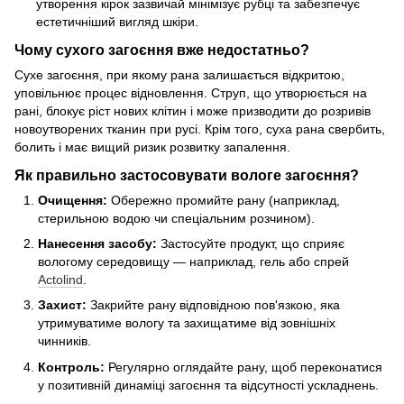
утворення кірок зазвичай мінімізує рубці та забезпечує
естетичніший вигляд шкіри.
Чому сухого загоєння вже недостатньо?
Сухе загоєння, при якому рана залишається відкритою,
уповільнює процес відновлення. Струп, що утворюється на
рані, блокує ріст нових клітин і може призводити до розривів
новоутворених тканин при русі. Крім того, суха рана свербить,
болить і має вищий ризик розвитку запалення.
Як правильно застосовувати вологе загоєння?
Очищення:
Обережно промийте рану (наприклад,
стерильною водою чи спеціальним розчином).
Нанесення засобу:
Застосуйте продукт, що сприяє
вологому середовищу — наприклад, гель або спрей
Actolind
.
Захист:
Закрийте рану відповідною пов'язкою, яка
утримуватиме вологу та захищатиме від зовнішніх
чинників.
Контроль:
Регулярно оглядайте рану, щоб переконатися
у позитивній динаміці загоєння та відсутності ускладнень.