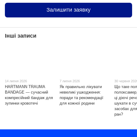
Залишити заявку
Інші записи
14 липня 2026
7 липня 2026
30 червня 202
HARTMANN TRAUMA
Як правильно лікувати
Що таке пол
BANDAGE — сучасний
невеликі ушкодження:
полоксамер,
компресійний бандаж для
поради та рекомендації
ці діючі ре
зупинки кровотечі
для кожної родини
шукати в с
засобах для
ран?