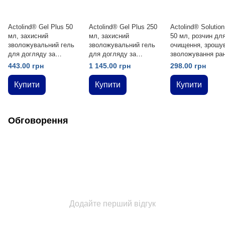
Actolind® Gel Plus 50
Actolind® Gel Plus 250
Actolind® Solution
мл, захисний
мл, захисний
50 мл, розчин дл
зволожувальний гель
зволожувальний гель
очищення, зрошу
для догляду за
для догляду за
зволожування ран
гострими, хронічними
гострими, хронічними
догляду за ними
443.00 грн
1 145.00 грн
298.00 грн
та інфікованими
та інфікованими
ранами
ранами
Купити
Купити
Купити
Обговорення
Додайте перший відгук