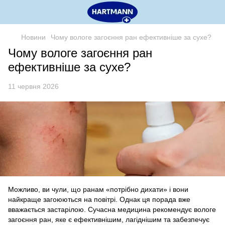
Новини
Чому вологе загоєння ран ефективніше за сухе?
Чому вологе загоєння ран
ефективніше за сухе?
11 червня 2026
Можливо, ви чули, що ранам «потрібно дихати» і вони
найкраще загоюються на повітрі. Однак ця порада вже
вважається застарілою. Сучасна медицина рекомендує вологе
загоєння ран, яке є ефективнішим, лагіднішим та забезпечує