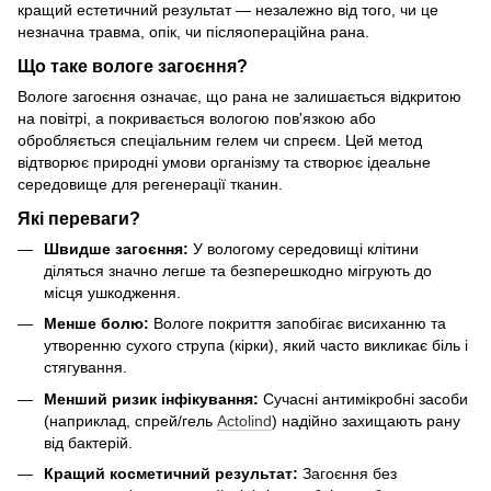
кращий естетичний результат — незалежно від того, чи це
незначна травма, опік, чи післяопераційна рана.
Що таке вологе загоєння?
Вологе загоєння означає, що рана не залишається відкритою
на повітрі, а покривається вологою пов'язкою або
обробляється спеціальним гелем чи спреєм. Цей метод
відтворює природні умови організму та створює ідеальне
середовище для регенерації тканин.
Які переваги?
Швидше загоєння:
У вологому середовищі клітини
діляться значно легше та безперешкодно мігрують до
місця ушкодження.
Менше болю:
Вологе покриття запобігає висиханню та
утворенню сухого струпа (кірки), який часто викликає біль і
стягування.
Менший ризик інфікування:
Сучасні антимікробні засоби
(наприклад, спрей/гель
Actolind
) надійно захищають рану
від бактерій.
Кращий косметичний результат:
Загоєння без