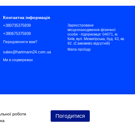
Контактна інформація
+380735375939
Зареєстроване
місцезнаходження фізичної
+380675375939
особи - підприємця: 04071, м.
Київ, вул. Межигірська, буд. 43, кв.
Передзвонити вам?
92. (Самовивіз відсутній)
Мапа проїзду
sales@hartmann24.com.ua
Ми в соцмережах
альної роботи
Погодитися
 на