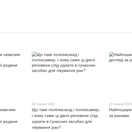
30 червня 2026
23 червня 202
невеликі
Що таке полігексанід і полоксамер,
Найпоширен
і чому саме ці діючі речовини слід
за ранами
ої родини
шукати в сучасних засобах для
лікування ран?