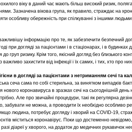
похилого віку в даний час мають більш високий ризик, поляг
ми. Зазначена вікова група, як правило, страждає на хроні
ти особливу обережність при спілкуванні з іншими людьми. В
важливішу інформацію про те, як забезпечити безпечний дог
оді при догляді за пацієнтами і в стаціонарах, і в будинках д
 до груп ризику. Крім того, якісний догляд без близького к
ажливо захистити від інфекції і їх самих, і тих, хто про них
гієни в догляді за пацієнтами з нетриманням сечі та ка
ка сеча сама по собі стерильна, за винятком випадків бакте
 нового коронавируса в зразках сечі на сьогоднішній день н
потрібно. Але про звичайні процедури, такі як регулярна дезі
о, забувати не можна, а проводити їх необхідно особливо ре
якщо людина, потребує догляду і хворий на COVID-19, страж
єнтів міститься коронавірус. Поки що достеменно невідомо,
в разі діареї у хворого, на додаток до медичних рукавичок н