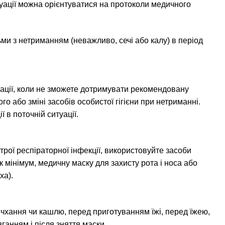
туації можна орієнтуватися на протоколи медичного
ми з нетриманням (неважливо, сечі або калу) в період
туації, коли не зможете дотримувати рекомендовану
го або зміні засобів особистої гігієни при нетриманні.
 в поточній ситуації.
рої респіраторної інфекції, використовуйте засоби
як мінімум, медичну маску для захисту рота і носа або
ха).
 чхання чи кашлю, перед приготуванням їжі, перед їжею,
яганням і після зняття маски.