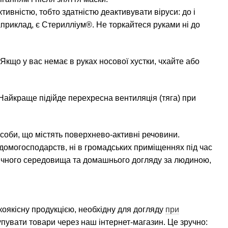
ивністю, тобто здатністю деактивувати віруси: до і
априклад, є Стерилліум®. Не торкайтеся руками ні до
 Якщо у вас немає в руках носової хустки, чхайте або
 Найкраще підійде перехресна вентиляція (тяга) при
асоби, що містять поверхнево-активні речовини.
домогосподарств, ні в громадських приміщеннях під час
едичного середовища та домашнього догляду за людиною,
якісну продукцією, необхідну для догляду
при
упувати товари через наш інтернет-магазин. Це зручно: