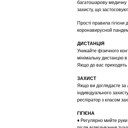
багатошарову медичну м
захисту, що застосовую
Прості правила гігієни
коронавирусной пандемі
ДИСТАНЦІЯ
Уникайте фізичного конт
мінімальну дистанцію в 
Якщо до вас приходять с
ЗАХИСТ
Якщо ви доглядаєте за 
індивідуального захисту
респіратор з класом зах
ГІГІЄНА
♦ Регулярно мийте руки
після відвідування туал