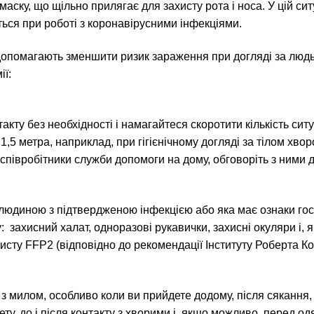
аску, що щільно прилягає для захисту рота і носа. У цій си
ться при роботі з коронавірусними інфекціями.
 допомагають зменшити ризик зараження при догляді за людь
ї:
акту без необхідності і намагайтеся скоротити кількість си
1,5 метра, наприклад, при гігієнічному догляді за тілом хворо
півробітники служби допомоги на дому, обговоріть з ними дії
людиною з підтвердженою інфекцією або яка має ознаки гост
: захисний халат, одноразові рукавички, захисні окуляри і, 
исту FFP2 (відповідно до рекомендації Інституту Роберта Ко
 з милом, особливо коли ви прийдете додому, після сякання,
ету, до і після контакту з хворими і, якщо можливо, перед од