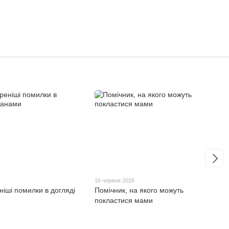
6
16 червня 2026
іші помилки в догляді
Помічник, на якого можуть
покластися мами