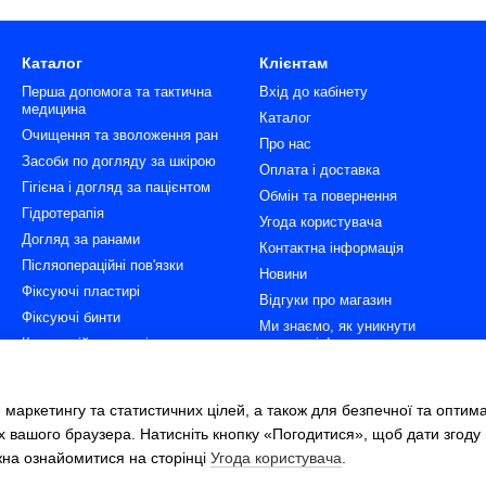
Каталог
Клієнтам
Перша допомога та тактична
Вхід до кабінету
медицина
Каталог
Очищення та зволоження ран
Про нас
Засоби по догляду за шкірою
Оплата і доставка
Гігієна і догляд за пацієнтом
Обмін та повернення
Гідротерапія
Угода користувача
Догляд за ранами
Контактна інформація
Післяопераційні пов'язки
Новини
Фіксуючі пластирі
Відгуки про магазин
Фіксуючі бинти
Ми знаємо, як уникнути
Компресійна терапія та
пролежнів!
імобілізація
ГідроТерапія - два кроки
Гігієна пацієнтів і персоналу
ефективного лікування ран.
 маркетингу та статистичних цілей, а також для безпечної та оптим
Діагностика
Всі категорії товарів
х вашого браузера. Натисніть кнопку «Погодитися», щоб дати згоду
жна ознайомитися на сторінці
Угода користувача
.