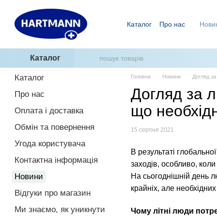
Перейти до основного контенту
Каталог
Про нас
Нови
Ми знаємо, як уникнути п
ГідроТерапія - два кроки
Каталог
Каталог
Головна
Новини
Догляд за
Догляд за л
Про нас
що необхід
Оплата і доставка
Обмін та повернення
15 серпня 2021
Угода користувача
В результаті глобальної
Контактна інформація
заходів, особливо, коли
Новини
На сьогоднішній день 
крайніх, але необхідних
Відгуки про магазин
Ми знаємо, як уникнути
Чому літні люди потр