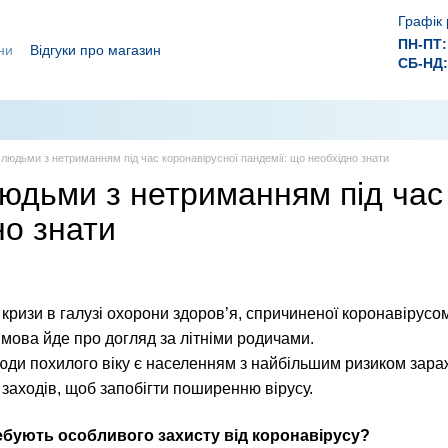
Графік 
ПН-ПТ:
ни
Відгуки про магазин
СБ-НД:
ролежнів!
 ефективного лікування ран.
 людьми з нетриманням під час коронавірусної пандемії: що необхідно знати
юдьми з нетриманням під час 
но знати
 кризи в галузі охорони здоров’я, спричиненої коронавірусо
 мова йде про догляд за літніми родичами.
люди похилого віку є населенням з найбільшим ризиком за
 заходів, щоб запобігти поширенню вірусу.
ебують особливого захисту від коронавірусу?