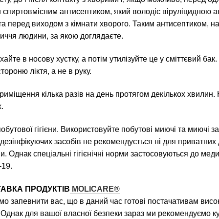
 спиртовмісним антисептиком, який володіє віруліцидною акт
 та перед виходом з кімнати хворого. Таким антисептиком, н
личчя людини, за якою доглядаєте.
айте в носову хустку, а потім утилізуйте це у сміттєвий бак.
ороню ліктя, а не в руку.
приміщення кілька разів на день протягом декількох хвилин.
.
обутової гігієни. Використовуйте побутові миючі та миючі з
дезінфікуючих засобів не рекомендується ні для приватних 
ни. Однак спеціальні гігієнічні норми застосовуються до м
-19.
АВКА ПРОДУКТІВ
MOLICARE®
запевнити вас, що в даний час готові постачативам високо
. Однак для вашої власної безпеки зараз ми рекомендуємо к