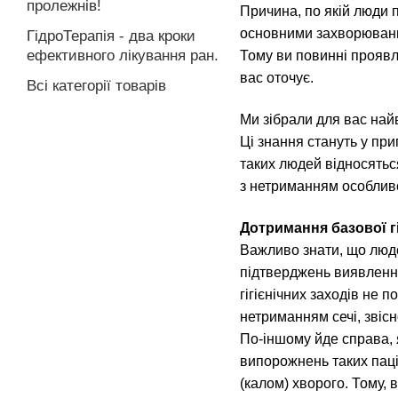
пролежнів!
Причина, по якій люди 
основними захворювання
ГідроТерапія - два кроки
ефективного лікування ран.
Тому ви повинні проявля
вас оточує.
Всі категорії товарів
Ми зібрали для вас най
Ці знання стануть у приг
таких людей відносяться
з нетриманням особливо в
Дотримання базової гі
Важливо знати, що людсь
підтверджень виявлення
гігієнічних заходів не 
нетриманням сечі, звісн
По-іншому йде справа, 
випорожнень таких паці
(калом) хворого.
Тому, 