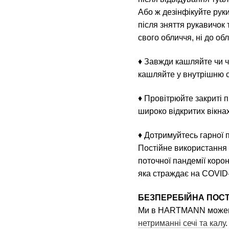
Або ж дезінфікуйте руки
після зняття рукавичок
свого обличчя, ні до об
♦ Завжди кашляйте чи чх
кашляйте у внутрішню ст
♦ Провітрюйте закриті 
широко відкритих вікнах
♦ Дотримуйтесь гарної п
Постійне використання 
поточної пандемії коро
яка страждає на COVID
БЕЗПЕРЕБІЙНА ПОСТ
Ми в HARTMANN можемо 
нетриманні сечі та калу