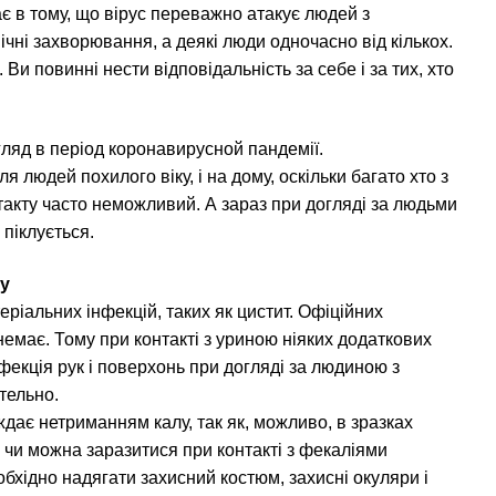
ає в тому, що вірус переважно атакує людей з
чні захворювання, а деякі люди одночасно від кількох.
и повинні нести відповідальність за себе і за тих, хто
ляд в період коронавирусной пандемії.
ля людей похилого віку, і на дому, оскільки багато хто з
онтакту часто неможливий. А зараз при догляді за людьми
 піклується.
лу
ріальних інфекцій, таких як цистит. Офіційних
емає. Тому при контакті з уриною ніяких додаткових
нфекція рук і поверхонь при догляді за людиною з
тельно.
дає нетриманням калу, так як, можливо, в зразках
 чи можна заразитися при контакті з фекаліями
еобхідно надягати захисний костюм, захисні окуляри і