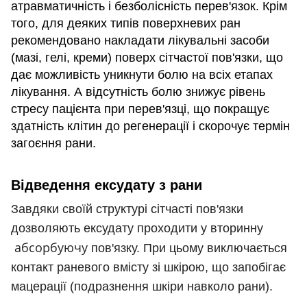
атравматичність і безболісність перев'язок. Крім
того, для деяких типів поверхневих ран
рекомендовано накладати лікувальні засоби
(мазі, гелі, креми) поверх сітчастої пов'язки, що
дає можливість уникнути болю на всіх етапах
лікування. А відсутність болю знижує рівень
стресу пацієнта при перев'язці, що покращує
здатність клітин до регенерації і скорочує термін
загоєння рани.
Відведення ексудату з рани
Завдяки
своїй структурі
 сітчасті 
пов'язки
дозволяють
ексудату
проходити
у вторинну
абсорбуючу
пов'язку
.
При
цьому
виключається
контакт
раневого
вмісту
зі шкірою
,
що
запобігає
мацерації
(подразнення
шкіри
навколо
рани
)
.