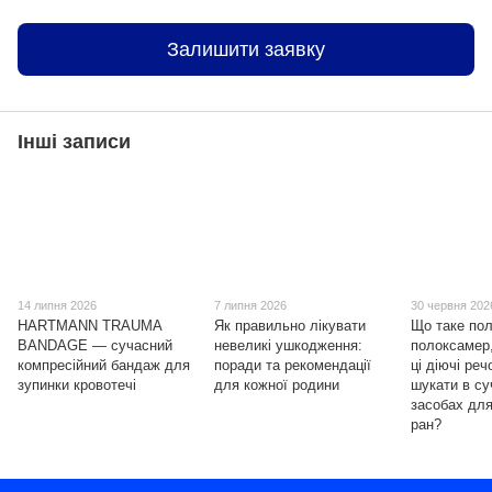
Залишити заявку
Інші записи
14 липня 2026
7 липня 2026
30 червня 202
HARTMANN TRAUMA
Як правильно лікувати
Що таке пол
BANDAGE — сучасний
невеликі ушкодження:
полоксамер,
компресійний бандаж для
поради та рекомендації
ці діючі ре
зупинки кровотечі
для кожної родини
шукати в с
засобах для
ран?