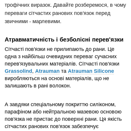
трофічних
виразок
.
Давайте
розберемося
,
в
чому
переваги
сітчастих
ранових
пов'язок
перед
звичними
-
марлевими.
Атравматичність і безболісні перев'язки
Сітчасті пов'язки не прилипають до рани. Це
одна з найбільш очевидних переваг сучасних
перев'язувальних матеріалів. Сітчасті пов'язки
Grassolind
,
Atrauman
та
Atrauman Silicone
виробляються на основі матеріалів, що не
залишають в рані волокон.
А завдяки спеціальному покриттю силіконом,
парафіном або нейтральною мазевою основою
пов'язка не пристає до поверхні рани. Ця якість
сітчастих ранових пов'язок забезпечує