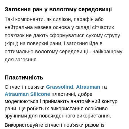
Загоєння ран у вологому середовищі
Такі
компоненти
,
як
силікон
,
парафін
або
нейтральна мазева основа 
у складі
сітчастих
пов'язок
не дають
сформуватися
сухому
струпу
(
кірці
)
на
поверхні
рани
,
і
загоєння
йде
в
оптимально
-
вологому середовищі
-
найкращому
для
загоєння
.
Пластичність
Сітчасті пов'язки
Grassolind
,
Atrauman
та
Atrauman Silicone
пластичні, добре
моделюються і приймають анатомічний контур
рани. Це робить їх використання особливо
зручними для повсякденного використання.
Використовуйте сітчасті пов'язки разом із