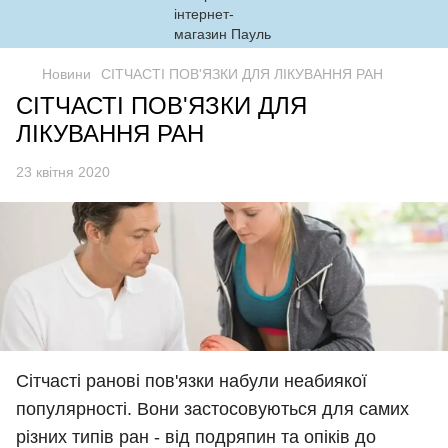
Новини
СІТЧАСТІ ПОВ'ЯЗКИ ДЛЯ ЛІКУВАННЯ РАН
СІТЧАСТІ ПОВ'ЯЗКИ ДЛЯ
ЛІКУВАННЯ РАН
23 квітня 2020
Сітчасті
ранові
пов'язки
набули неабиякої 
популярності
.
Вони
застосовуються
для
самих
різних
типів
ран
-
від подряпин та
опіків
до