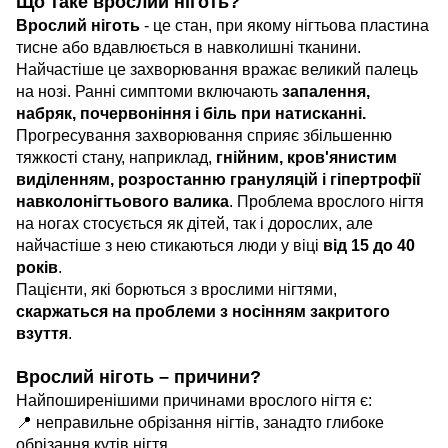
Що таке врослий ніготь?
Врослий ніготь
- це стан, при якому нігтьова пластина
тисне або вдавлюється в навколишні тканини.
Найчастіше це захворювання вражає великий палець
на нозі. Ранні симптоми включають
запалення,
набряк, почервоніння і біль при натисканні.
Прогресування захворювання сприяє збільшенню
тяжкості стану, наприклад,
гнійним, кров'янистим
виділенням, розростанню грануляцій і гіпертрофії
навколонігтьового валика
. Проблема врослого нігтя
на ногах стосується як дітей, так і дорослих, але
найчастіше з нею стикаються люди у віці
від 15 до 40
років
.
Пацієнти, які борються з врослими нігтями,
скаржаться на проблеми з носінням закритого
взуття
.
Врослий ніготь – причини?
Найпоширенішими причинами врослого нігтя є:
📍 неправильне обрізання нігтів, занадто глибоке
обрізання кутів нігтя,