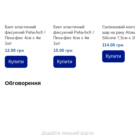
Бинт еластичний
Бинт еластичний
Силіконовий конт
фіксуючий Peha-fix® /
фіксуючий Peha-fix® /
шар на рану Atr
Пеха-фікс 4см х 4м
Пеха-фікс 6см х 4м
Silicone 7,5см х 
1шт
1шт
114.00 грн
12.00 грн
15.00 грн
Купити
Купити
Купити
Обговорення
Додайте перший відгук