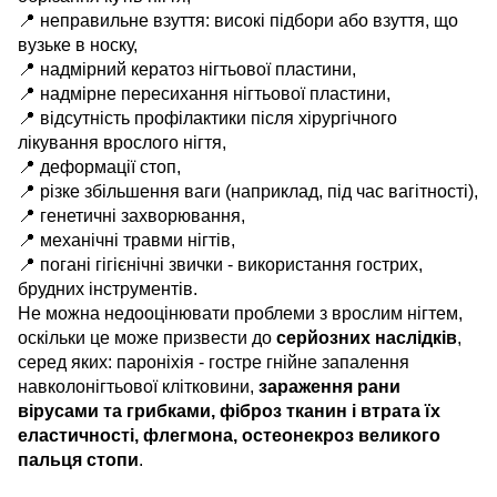
📍 неправильне взуття: високі підбори або взуття, що
вузьке в носку,
📍 надмірний кератоз нігтьової пластини,
📍 надмірне пересихання нігтьової пластини,
📍 відсутність профілактики після хірургічного
лікування врослого нігтя,
📍 деформації стоп,
📍 різке збільшення ваги (наприклад, під час вагітності),
📍 генетичні захворювання,
📍 механічні травми нігтів,
📍 погані гігієнічні звички - використання гострих,
брудних інструментів.
Не можна недооцінювати проблеми з врослим нігтем,
оскільки це може призвести до
серйозних наслідків
,
серед яких: пароніхія - гостре гнійне запалення
навколонігтьової клітковини,
зараження рани
вірусами та грибками, фіброз тканин і втрата їх
еластичності, флегмона, остеонекроз великого
пальця стопи
.