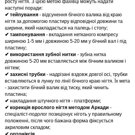
росту нігтя. З цією метою фахівці можуть надати
наступні поради:
✔ тейпування
- відсунення бічного валика від краю
нігтя за допомогою пластиру відповідної довжини та
ширини, який накладається на палець і стопу;
✔ тампонування
- вкладання нетканого компресу
шириною 1-5 мм і довжиною 5-20 мм у бічний вал і під
пластину;
✔ використання зубної нитки
- зубна нитка
довжиною 5-20 мм вставляється між бічним валиком і
нігтем;
✔ захисні трубки
- надрізані вздовж довгої осі, трубки
вставляються в лунку по лінії бічного краю нігтя. Їх мета
- захистити бічний валик від тиску, який чинить
пластина;
✔
накладання штучного нігтя - платформи;
✔ корекція врослого нігтя методом Аркади
-
спеціаліст-подолог позиціонує ніготь у правильному
положенні, після чого бажана форма фіксується
акриловим складом;
✔ ортоніксія