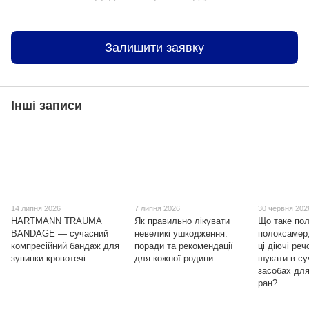
Залишити заявку
Інші записи
14 липня 2026
7 липня 2026
30 червня 202
HARTMANN TRAUMA
Як правильно лікувати
Що таке пол
BANDAGE — сучасний
невеликі ушкодження:
полоксамер,
компресійний бандаж для
поради та рекомендації
ці діючі ре
зупинки кровотечі
для кожної родини
шукати в с
засобах для
ран?