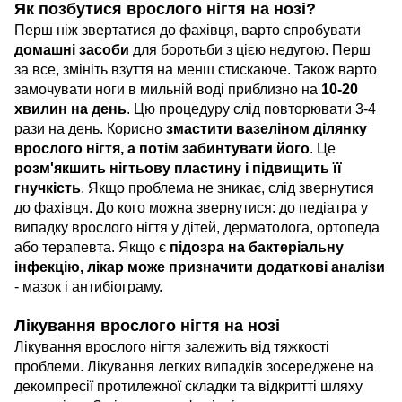
Як позбутися врослого нігтя на нозі?
Перш ніж звертатися до фахівця, варто спробувати
домашні засоби
для боротьби з цією недугою. Перш
за все, змініть взуття на менш стискаюче. Також варто
замочувати ноги в мильній воді приблизно на
10-20
хвилин на день
. Цю процедуру слід повторювати 3-4
рази на день. Корисно
змастити вазеліном ділянку
врослого нігтя, а потім забинтувати його
. Це
розм'якшить нігтьову пластину і підвищить її
гнучкість
. Якщо проблема не зникає, слід звернутися
до фахівця. До кого можна звернутися: до педіатра у
випадку врослого нігтя у дітей, дерматолога, ортопеда
або терапевта. Якщо є
підозра на бактеріальну
інфекцію, лікар може призначити додаткові аналізи
- мазок і антибіограму.
Лікування врослого нігтя на нозі
Лікування врослого нігтя залежить від тяжкості
проблеми. Лікування легких випадків зосереджене на
декомпресії протилежної складки та відкритті шляху