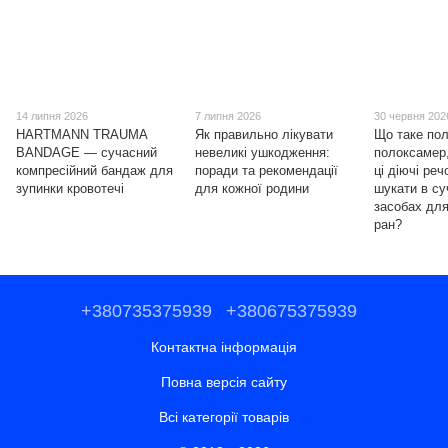
14 липня 2026
7 липня 2026
30 червня 202
HARTMANN TRAUMA
Як правильно лікувати
Що таке пол
BANDAGE — сучасний
невеликі ушкодження:
полоксамер,
компресійний бандаж для
поради та рекомендації
ці діючі ре
зупинки кровотечі
для кожної родини
шукати в с
засобах для
ран?
+380735375939
+380675375939
Контактна інформація
Повна версія сайту
Всі категорії товарів