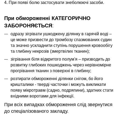
4. При появі болю застосувати знеболюючі засоби.
При обмороженні КАТЕГОРИЧНО
ЗАБОРОНЯЄТЬСЯ
:
одразу зігрівати ушкоджену ділянку в гарячій воді –
це може призвести до тромбозу спазмованих судин
та значно ускладнити ступінь порушення кровообігу
та глибину некрозів (змертвілих тканин);
зігрівання біля відкритого полум'я – призводить до
розвитку глибоких пошкоджень через нерівномірне
прогрівання тканин з поверхні в глибину;
розтирати обмороженні ділянки снігом, бо його
кришталики - тверді часточки і можуть викликати
появу мікротравм (садно, подряпини), здатних стати
вхідними воротами для інфекції.
При всіх випадках обмороження слід звернутися
до спеціалізованого закладу.