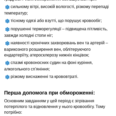
сильному вітрі, високій вологості, різкому перепаді
температур;
тісному одязі або взутті, що порушує кровообіг;
порушенні терморегуляції – підвищена пітливість,
завжди холодні стопи ніг;
наявності хронічних захворювань вен та артерій –
варикозного розширення вен, облітеруючого
ендартеріїту, атеросклерозу нижніх кінцівок;
спазмі кровоносних судин на фоні куріння,
алкогольного сп'яніння;
різкому виснаженні та крововтраті.
Перша допомога при обмороженні:
Основним завданням у цей період є зігрівання
потерпілого та відновлення у нього кровообігу. Тому
потрібно: