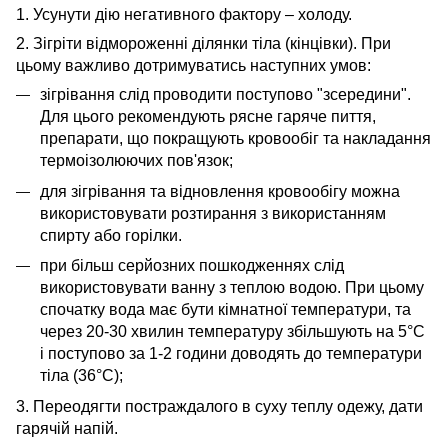
1. Усунути дію негативного фактору – холоду.
2. Зігріти відмороженні ділянки тіла (кінцівки). При
цьому важливо дотримуватись наступних умов:
зігрівання слід проводити поступово "зсередини".
Для цього рекомендують рясне гаряче пиття,
препарати, що покращують кровообіг та накладання
термоізолюючих пов'язок;
для зігрівання та відновлення кровообігу можна
використовувати розтирання з використанням
спирту або горілки.
при більш серйозних пошкодженнях слід
використовувати ванну з теплою водою. При цьому
спочатку вода має бути кімнатної температури, та
через 20-30 хвилин температуру збільшують на 5°С
і поступово за 1-2 години доводять до температури
тіла (36°С);
3. Переодягти постраждалого в суху теплу одежу, дати
гарячій напій.