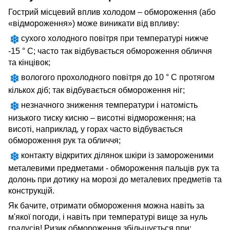
Гострий місцевий вплив холодом – обмороження (або
«відмороження») може виникати від впливу:
сухого холодного повітря при температурі нижче
-15 ° С; часто так відбувається обмороження обличчя
та кінцівок;
вологого прохолодного повітря до 10 ° С протягом
кількох діб; так відбувається обмороження ніг;
незначного зниження температури і натомість
низького тиску кисню – висотні відмороження; на
висоті, наприклад, у горах часто відбувається
обмороження рук та обличчя;
контакту відкритих ділянок шкіри із замороженими
металевими предметами - обмороження пальців рук та
долонь при дотику на морозі до металевих предметів та
конструкцій.
Як бачите, отримати обмороження можна навіть за
м'якої погоди, і навіть при температурі вище за нуль
градусів! Ризик обмороження збільшується при: