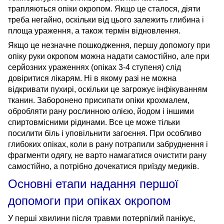
трапляються опіки окропом. Якщо це сталося, діяти
треба негайно, оскільки від цього залежить глибина і
площа ураження, а також термін відновлення.
Якщо це незначне пошкодження, першу допомогу при
опіку руки окропом можна надати самостійно, але при
серйозних ураженнях (опіках 3-4 ступеня) слід
довіритися лікарям. Ні в якому разі не можна
відкривати пухирі, оскільки це загрожує інфікуванням
тканин. Заборонено присипати опіки крохмалем,
обробляти рану рослинною олією, йодом і іншими
спиртовмісними рідинами. Все це може тільки
посилити біль і уповільнити загоєння. При особливо
глибоких опіках, коли в рану потрапили забруднення і
фрагменти одягу, не варто намагатися очистити рану
самостійно, а потрібно дочекатися приїзду медиків.
Основні етапи
надання першої
допомоги
при
опіках
окропом
У перші хвилини після травми потерпілий панікує,