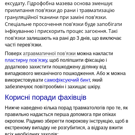
ексудату. Гідрофобна мазева основа зменшує
прилипання пов'язки до рани і травматизацію
грануляційної тканини при заміні пов'язки.
Спеціальне просочення пов'язки буде запобігати
інфікуванню
і
прискорить
процес
загоєння
.
Такі
пов'язки
залишають на рані до 3 днів, що виключає
часті перев'язки.
Поверх
атравматичної пов'язки
можна накласти
пластирну пов'язку
, щоб поліпшити фіксацію і
додатково захистити пошкоджену ділянку від
випадкового механічного пошкодження. Або ж можна
використовувати
самофіксуючий бинт
, який
забезпечуює повітрообмін і захищає шкіру.
Корисні поради фахівців
Нижче наведено кілька порад травматологів про те, як
правильно надається перша допомога при опіках
окропом. Радимо зберегти покрокову інструкцію, щоб в
екстреному випадку не розгубитися, а відразу вжити
всіх необхідних заходів: