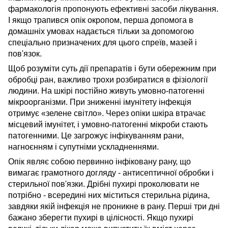
фармакологія пропонують ефективні засоби лікування.
І якщо трапився опік окропом, перша допомога в
домашніх умовах надається тільки за допомогою
спеціально призначених для цього спреїв, мазей і
пов'язок.
Щоб розуміти суть дії препаратів і бути обережним при
обробці ран, важливо трохи розбиратися в фізіології
людини. На шкірі постійно живуть умовно-патогенні
мікроорганізми. При зниженні імунітету інфекція
отримує «зелене світло». Через опіки шкіра втрачає
місцевий імунітет, і умовно-патогенні мікроби стають
патогенними. Це загрожує інфікуванням рани,
нагноєнням і супутніми ускладненнями.
Опік являє собою первинно інфіковану рану, що
вимагає грамотного догляду - антисептичної обробки і
стерильної пов'язки. Дрібні пухирі проколювати не
потрібно - всередині них міститься стерильна рідина,
завдяки якій інфекція не проникне в рану. Перші три дні
бажано зберегти пухирі в цілісності. Якщо пухирі