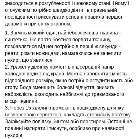
знаходиться в розгубленості і шоковому стані. І йому і
оточуючим потрібно швидко діяти і в правильній
послідовності виконувати основні правила першої
допомоги при опіку окропом:
1. Зніміть мокрий одяг, найнебезпечніша тканина -
синтетика. Не варто боятися порвати тканину,
позбавлятися від неї потрібно в перші ж секунди -
рвати, різати ножицями, намагаючись не зачепити
пухирі, що з'явилися.
2. Уражену ділянку помістіть під середній напір
холодної води з-під крана. Можна наповнити ємність
відповідного розміру, якщо потрібно остудити кисть або
стопу. Вода зменшить больові відчуття, знизить
набряклість, охолодить найближчі до травмованого
місця тканини.
3. Через 15 хвилин промокніть пошкоджену ділянку
безворсовою серветкою
, накладіть
стерильну пов'язку
.
Зафіксуйте пов'язку
бинтом
або
пластирем
. Останні не
повинні натирати і тиснути, особливо при наявності
пухирів.