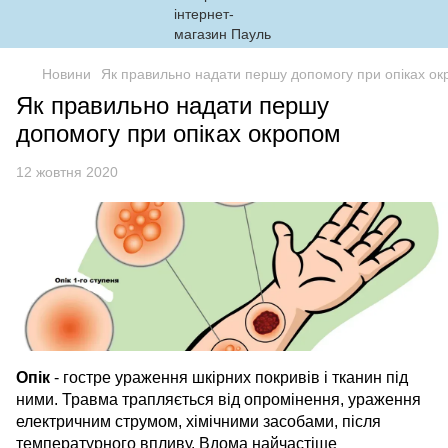
Новини
Як правильно надати першу допомогу при опіках о
Як правильно надати першу
допомогу при опіках окропом
12 жовтня 2020
Опік
- гостре ураження шкірних покривів і тканин під
ними. Травма трапляється від опромінення, ураження
електричним струмом, хімічними засобами, після
температурного впливу. Вдома найчастіше