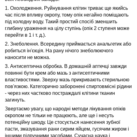
1. Охолодження. Руйнування клітин триває ще якийсь
час після впливу окропу, тому опік негайно поміщають
під холодну воду. Такий простий спосіб зменшить
глибину ураження на цілу ступінь (опік 2 ступеня може
перейти в 1 і т. д.).
2. Знеболення. Всередину приймається анальгетик або
робиться ін'єкція. На рану нічого знеболюючого
наносити не можна.
3. Антисептична обробка. В домашній аптечці завжди
повинні бути крем або мазь з антисептичними
властивостями. Зверху мазь прикривають стерильною
пов'язкою. Категорично заборонені спиртовмісні рідини
- через них частково постраждалі клітини тканин
загинуть.
Звертаємо увагу, що народні методи лікування опіків
окропом не тільки не працюють, але ще і несуть
потенційну шкоду. Це стосується нанесення зубної
пасти, змазування рани сирим яйцем, гусячим жиром і
іншими підручними засобами. Сучасна наука і