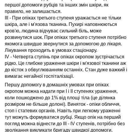
першої допомоги рубців та інших змін шкіри, як
правило, не залишається.
III - При опіках третього ступеня уражається не тільки
шкіра, але і м'язова тканина. Пухирі наповнюються
кров'ю, людина відчуває сильний біль, може
розвинутися шок. При опіках третього ступеня потрібно
якомога швидше звернутися за допомогою до лікаря.
Лікування проходить в умовах стаціонару.
IV - Четверта ступінь при опіках окропом зустрічається
рідко. Це глибоке ураження шкіри і м'язової тканини аж
до кісток з обвуглюванням останніх. Стан дуже важкий і
вимагає негайної госпіталізації.
Першу допомогу в домашніх умовах при опіках
окропом можна надати при I і II ступенях ураження,
коли пошкоджено до 1% від площі тіла (це ділянка
розміром не більше долоні). Виняток - опіки обличчя,
стоп і статевих органів. Навіть при легкому ураженні
тут можуть формуватися рубці.
Якщо опік на перший
погляд можна віднести до III - IV ступенів, потрібно без
зволікання викликати бригаду швидкої допомоги.