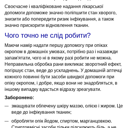
Своєчасне і кваліфіковане надання лікарської
допомоги допоможе значно поліпшити стан хворого,
знизити або попередити ризик інфікування, а також
значно прискорити відновлення тканин.
Чог
о
точно не слід
робити
?
Маючи намір надати першу допомогу при опіках
окропом в домашніх умовах, потрібно раз і назавжди
запам'ятати, чого ні в якому разі робити не можна.
Неправильна обробка рани викликає зворотний ефект,
погіршує стан, веде до ускладнень. У домашній аптечці
кожного повинні бути засоби швидкої допомоги при
опіку окропом, і добре, якщо вони не знадобляться, в
іншому випадку вдасться відразу зреагувати.
Заборонено:
змащувати обпечену шкіру маззю, олією і жиром. Це
веде до інфікування тканин;
обробляти опік йодом, спиртом, марганцовкою.
Спиртовмісні засоби тільки підсилюють біль, а не