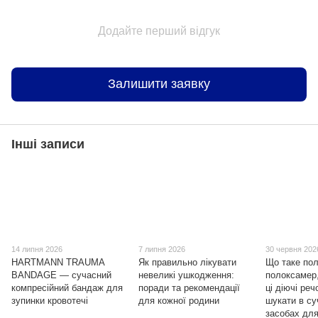
Додайте перший відгук
Залишити заявку
Інші записи
14 липня 2026
7 липня 2026
30 червня 202
HARTMANN TRAUMA
Як правильно лікувати
Що таке пол
BANDAGE — сучасний
невеликі ушкодження:
полоксамер,
компресійний бандаж для
поради та рекомендації
ці діючі ре
зупинки кровотечі
для кожної родини
шукати в с
засобах для