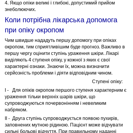
4. Якщо опіки великі і глибокі, допустимий прийом
знеболюючих.
Коли
потрібна
лікарська допомога
при
опіку
окропом
Чим швидше нададуть першу допомогу при опіках
окропом, тим сприятливішим буде прогноз. Важливо в
першу чергу оцінити ступінь ураження шкіри. Лікарі
виділяють 4 ступеня опіку, у кожної з яких є свої
характерні ознаки. Знаючи їх, можна визначити
серйозність проблеми і діяти відповідним чином.
Ступені опіку:
I - Для опіків окропом першого ступеня характерним є
ураження тільки верхніх шарів шкіри, що
супроводжуються почервонінням і невеликим
набряком.
II - Друга ступінь супроводжується появою пухирів,
заповнених мутною рідиною. Пацієнт може відчувати
сильні больові відчуття. При правильному наданні